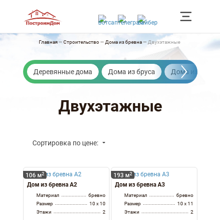
Главная
—
Строительство
—
Дома из бревна
—
Двухэтажные
Деревянные дома
Дома из бруса
Дома из бревн
Двухэтажные
Сортировка по цене:
2
2
106 м
193 м
Дом из бревна А2
Дом из бревна А3
Материал
бревно
Материал
бревно
Размер
10 x 10
Размер
10 x 11
Этажи
2
Этажи
2