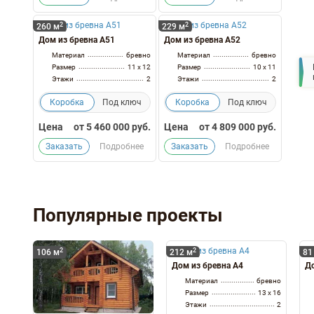
2
2
260 м
229 м
Дом из бревна А51
Дом из бревна А52
Материал
бревно
Материал
бревно
Размер
11 x 12
Размер
10 x 11
Этажи
2
Этажи
2
Коробка
Под ключ
Коробка
Под ключ
Цена
от
5 460 000
руб.
Цена
от
4 809 000
руб.
Заказать
Подробнее
Заказать
Подробнее
Популярные проекты
2
2
106 м
212 м
81
Дом из бревна А4
До
Материал
бревно
Размер
13 x 16
Этажи
2