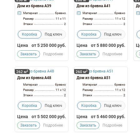
250 м
280 м
21
Дом из бревна А39
Дом из бревна А41
До
Материал
бревно
Материал
бревно
Размер
11 x 11
Размер
11 x 12
Этажи
2
Этажи
2
Коробка
Под ключ
Коробка
Под ключ
Цена
от
5 250 000
руб.
Цена
от
5 880 000
руб.
Ц
Заказать
Подробнее
Заказать
Подробнее
2
2
262 м
260 м
Дом из бревна А48
Дом из бревна А51
Материал
бревно
Материал
бревно
Размер
11 x 12
Размер
11 x 12
Этажи
2
Этажи
2
Коробка
Под ключ
Коробка
Под ключ
Цена
от
5 502 000
руб.
Цена
от
5 460 000
руб.
Заказать
Подробнее
Заказать
Подробнее