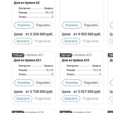
Дом из бревна А2
Материал
бревно
Размер
10 x 10
Этажи
2
Коробка
Под ключ
Коробка
Под ключ
Цена
от
2 226 000
руб.
Цена
от
4 452 000
руб.
Ц
Заказать
Подробнее
Заказать
Подробнее
2
2
178 м
187 м
28
Дом из бревна А21
Дом из бревна А33
До
Материал
бревно
Материал
бревно
Размер
9 x 13
Размер
12 x 12
Этажи
2
Этажи
2
Коробка
Под ключ
Коробка
Под ключ
Цена
от
3 738 000
руб.
Цена
от
3 927 000
руб.
Ц
Заказать
Подробнее
Заказать
Подробнее
2
2