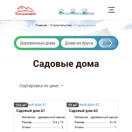
Главная
—
Строительство
—
Садовые дома
Деревянные дома
Дома из бруса
Дома из бревн
Садовые дома
Сортировка по цене:
2
2
166 м
95 м
Садовый дом А1
Садовый дом А2
Материал
деревянный каркас
Материал
деревянный каркас
Размер
8,3 x 15
Размер
8 x 8
Этажи
2
Этажи
1