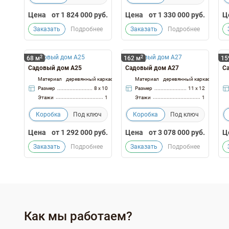
Цена
от
1 824 000
руб.
Цена
от
1 330 000
руб.
Ц
Заказать
Подробнее
Заказать
Подробнее
2
2
68 м
162 м
15
Садовый дом А25
Садовый дом А27
С
Материал
деревянный каркас
Материал
деревянный каркас
Размер
8 x 10
Размер
11 x 12
Этажи
1
Этажи
1
Коробка
Под ключ
Коробка
Под ключ
Цена
от
1 292 000
руб.
Цена
от
3 078 000
руб.
Ц
Заказать
Подробнее
Заказать
Подробнее
Как мы работаем?