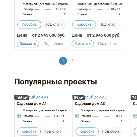
Материал
деревянный каркас
Материал
деревянный каркас
Размер
10 x 12
Размер
10 x 11
Этажи
2
Этажи
2
Коробка
Под ключ
Коробка
Под ключ
Цена
от
2 945 000
руб.
Цена
от
2 945 000
руб.
Заказать
Подробнее
Заказать
Подробнее
1
2
Популярные проекты
2
2
166 м
59 м
74
Садовый дом А1
Садовый дом А3
С
Материал
деревянный каркас
Материал
деревянный каркас
Размер
8,3 x 15
Размер
5 x 8
Этажи
2
Этажи
1
Коробка
Под ключ
Коробка
Под ключ