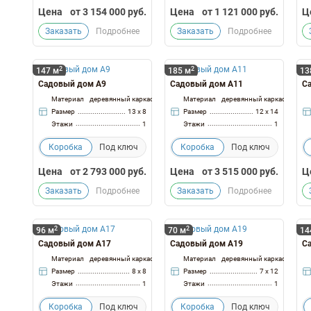
Цена
от
3 154 000
руб.
Цена
от
1 121 000
руб.
Ц
Заказать
Подробнее
Заказать
Подробнее
2
2
147 м
185 м
13
Садовый дом А9
Садовый дом А11
С
Материал
деревянный каркас
Материал
деревянный каркас
Размер
13 x 8
Размер
12 x 14
Этажи
1
Этажи
1
Коробка
Под ключ
Коробка
Под ключ
Цена
от
2 793 000
руб.
Цена
от
3 515 000
руб.
Ц
Заказать
Подробнее
Заказать
Подробнее
2
2
96 м
70 м
14
Садовый дом А17
Садовый дом А19
С
Материал
деревянный каркас
Материал
деревянный каркас
Размер
8 x 8
Размер
7 x 12
Этажи
1
Этажи
1
Коробка
Под ключ
Коробка
Под ключ