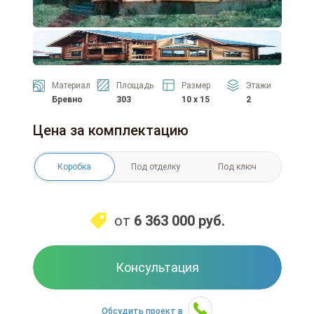
Материал
Площадь
Размер
Этажи
Бревно
303
10 x 15
2
Цена за комплектацию
Коробка
Под отделку
Под ключ
от
6 363 000
руб.
Консультация
Обсудить проект в