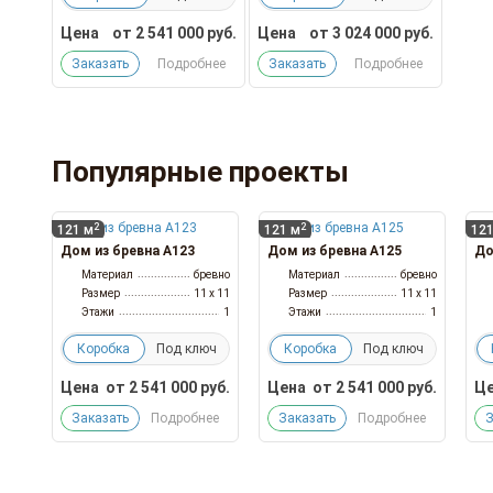
Цена
от
2 541 000
руб.
Цена
от
3 024 000
руб.
Заказать
Подробнее
Заказать
Подробнее
Популярные проекты
2
2
121 м
121 м
121
Дом из бревна А123
Дом из бревна А125
До
Материал
бревно
Материал
бревно
Размер
11 x 11
Размер
11 x 11
Этажи
1
Этажи
1
Коробка
Под ключ
Коробка
Под ключ
Цена
от
2 541 000
руб.
Цена
от
2 541 000
руб.
Це
Заказать
Подробнее
Заказать
Подробнее
З