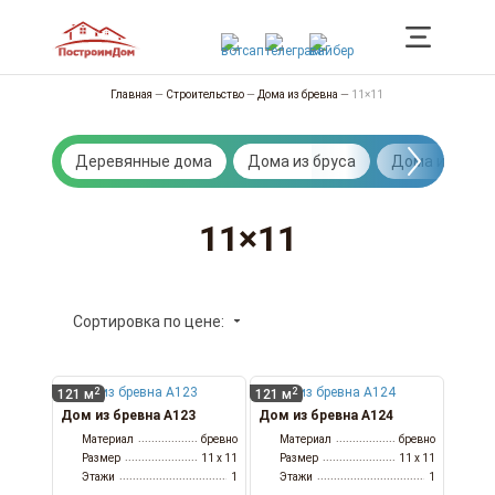
Главная
—
Строительство
—
Дома из бревна
—
11×11
Деревянные дома
Дома из бруса
Дома из брев
11×11
Сортировка по цене:
2
2
121 м
121 м
Дом из бревна А123
Дом из бревна А124
Материал
бревно
Материал
бревно
Размер
11 x 11
Размер
11 x 11
Этажи
1
Этажи
1