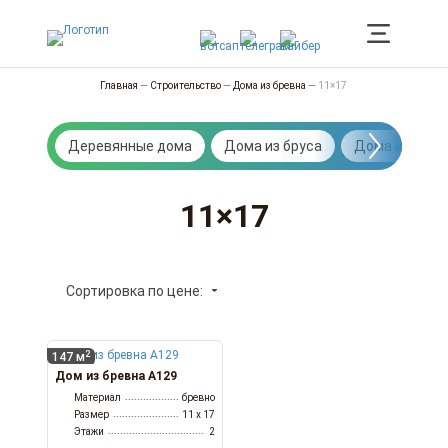
Главная
—
Строительство
—
Дома из бревна
—
11×17
Деревянные дома
Дома из бруса
Дома из брев
11×17
Сортировка по цене:
2
147 м
Дом из бревна А129
Материал
бревно
Размер
11 x 17
Этажи
2