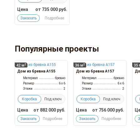
Цена
от
735 000
руб.
Заказать
Подробнее
Популярные проекты
2
2
42 м
36 м
35 
Дом из бревна А155
Дом из бревна А157
До
Материал
бревно
Материал
бревно
Размер
6 x 6
Размер
6 x 6
Этажи
2
Этажи
2
Коробка
Под ключ
Коробка
Под ключ
Цена
от
882 000
руб.
Цена
от
756 000
руб.
Це
Заказать
Подробнее
Заказать
Подробнее
З