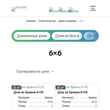
Главная
—
Строительство
—
Дома из бревна
—
6×6
Деревянные дома
Дома из бруса
Дома из брев
6×6
Сортировка по цене:
2
2
42 м
36 м
Дом из бревна А155
Дом из бревна А156
Материал
бревно
Материал
бревно
Размер
6 x 6
Размер
6 x 6
Этажи
2
Этажи
2