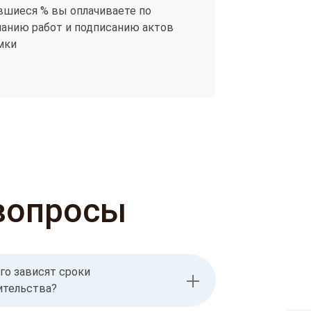
вшиеся % вы оплачиваете по
чанию работ и подписанию актов
мки
вопросы
го зависят сроки
ительства?