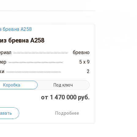
из бревна А258
ериал
бревно
мер
5 x 9
жи
2
Коробка
Под ключ
от
1 470 000
руб.
азать
Подробнее