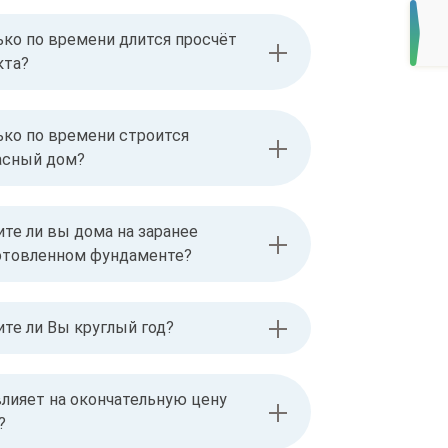
ько по времени длится просчёт
кта?
ько по времени строится
асный дом?
ите ли вы дома на заранее
отовленном фундаменте?
ите ли Вы круглый год?
влияет на окончательную цену
?