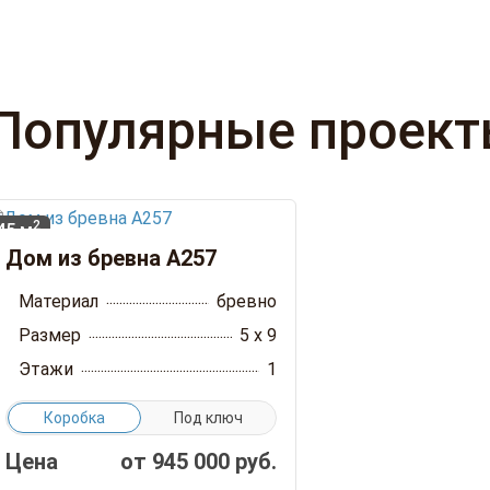
Популярные проек
2
45 м
Дом из бревна А257
Материал
бревно
Размер
5 x 9
Этажи
1
Коробка
Под ключ
Цена
от
945 000
руб.