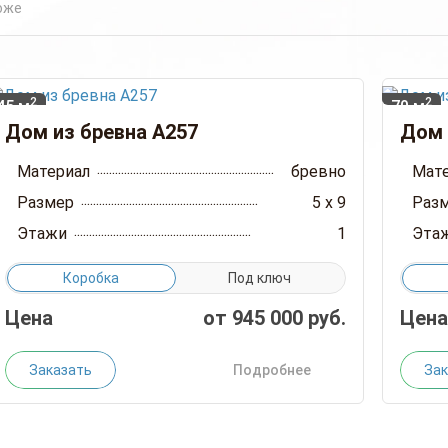
оже
2
2
45 м
70 м
Дом из бревна А257
Дом 
Материал
бревно
Мат
Размер
5 x 9
Раз
Этажи
1
Эта
Коробка
Под ключ
Цена
от
945 000
руб.
Цена
Заказать
Подробнее
Зак