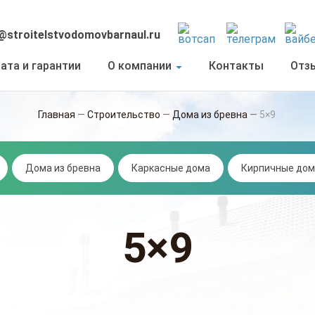
@stroitelstvodomovbarnaul.ru
ата и гарантии
О компании
Контакты
Отз
Главная
—
Строительство
—
Дома из бревна
—
5×9
Дома из бревна
Каркасные дома
Кирпичные дом
5×9