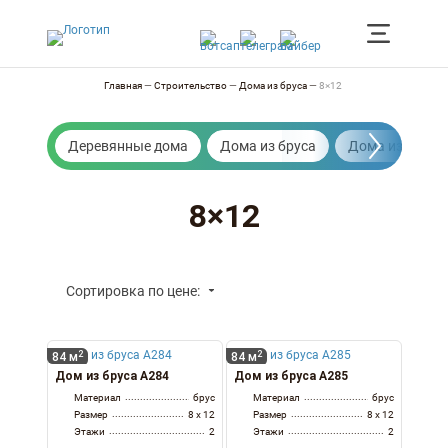
Главная
—
Строительство
—
Дома из бруса
—
8×12
Деревянные дома
Дома из бруса
Дома из бревн
8×12
Сортировка по цене:
2
2
84 м
84 м
Дом из бруса А284
Дом из бруса А285
Материал
брус
Материал
брус
Размер
8 x 12
Размер
8 x 12
Этажи
2
Этажи
2