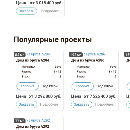
Цена
от
3 018 400
руб.
Заказать
Подробнее
Популярные проекты
2
2
84 м
192 м
15
Дом из бруса А284
Дом из бруса А286
До
Материал
брус
Материал
брус
Размер
8 x 12
Размер
8 x 12
Этажи
2
Этажи
2
Коробка
Под ключ
Коробка
Под ключ
Цена
от
3 292 800
руб.
Цена
от
7 526 400
руб.
Ц
Заказать
Подробнее
Заказать
Подробнее
2
77 м
Дом из бруса А292