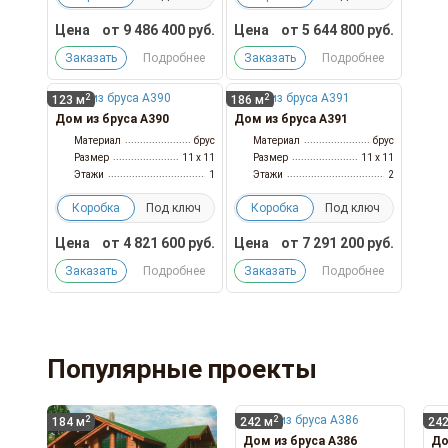
Цена
от
9 486 400
руб.
Цена
от
5 644 800
руб.
Заказать
Подробнее
Заказать
Подробнее
2
2
123 м
186 м
Дом из бруса А390
Дом из бруса А391
Материал
брус
Материал
брус
Размер
11 x 11
Размер
11 x 11
Этажи
1
Этажи
2
Коробка
Под ключ
Коробка
Под ключ
Цена
от
4 821 600
руб.
Цена
от
7 291 200
руб.
Заказать
Подробнее
Заказать
Подробнее
Популярные проекты
2
2
184 м
242 м
242
Дом из бруса А386
До