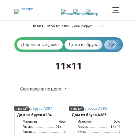
Главная
—
Строительство
—
Дома из бруса
—
11×11
Деревянные дома
Дома из бруса
Дома из брев
11×11
Сортировка по цене:
2
2
184 м
186 м
Дом из бруса А384
Дом из бруса А385
Материал
брус
Материал
брус
Размер
11 x 11
Размер
11 x 11
Этажи
2
Этажи
2