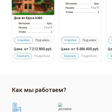
Материал
брус
Размер
11 x 11
Этажи
2
Дом из бруса А384
Материал
брус
Размер
11 x 11
Этажи
2
Коробка
Под ключ
Коробка
Под ключ
Цена
от
7 212 800
руб.
Цена
от
9 486 400
руб.
Це
Заказать
Подробнее
Заказать
Подробнее
З
Как мы работаем?