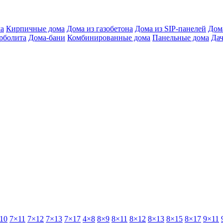
а
Кирпичные дома
Дома из газобетона
Дома из SIP-панелей
Дом
арболита
Дома-бани
Комбинированные дома
Панельные дома
Да
10
7×11
7×12
7×13
7×17
4×8
8×9
8×11
8×12
8×13
8×15
8×17
9×11