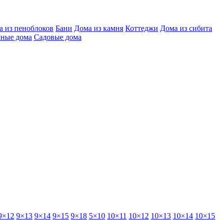
а из пеноблоков
Бани
Дома из камня
Коттеджи
Дома из сибита
чные дома
Садовые дома
9×12
9×13
9×14
9×15
9×18
5×10
10×11
10×12
10×13
10×14
10×15