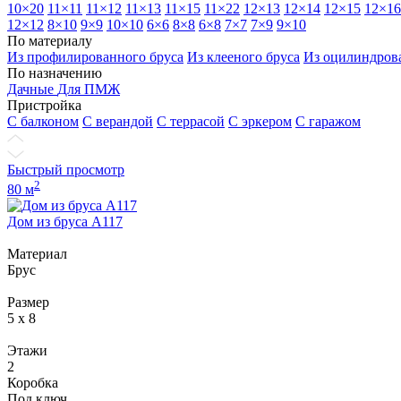
10×20
11×11
11×12
11×13
11×15
11×22
12×13
12×14
12×15
12×16
12×12
8×10
9×9
10×10
6×6
8×8
6×8
7×7
7×9
9×10
По материалу
Из профилированного бруса
Из клееного бруса
Из оцилиндров
По назначению
Дачные
Для ПМЖ
Пристройка
С балконом
С верандой
С террасой
С эркером
С гаражом
Быстрый просмотр
2
80 м
Дом из бруса А117
Материал
Брус
Размер
5 x 8
Этажи
2
Коробка
Под ключ