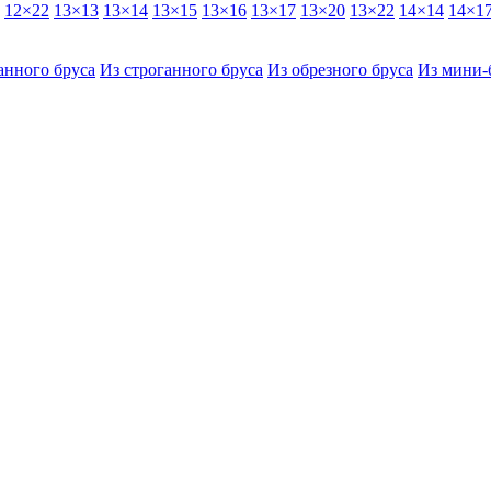
12×22
13×13
13×14
13×15
13×16
13×17
13×20
13×22
14×14
14×1
анного бруса
Из строганного бруса
Из обрезного бруса
Из мини-