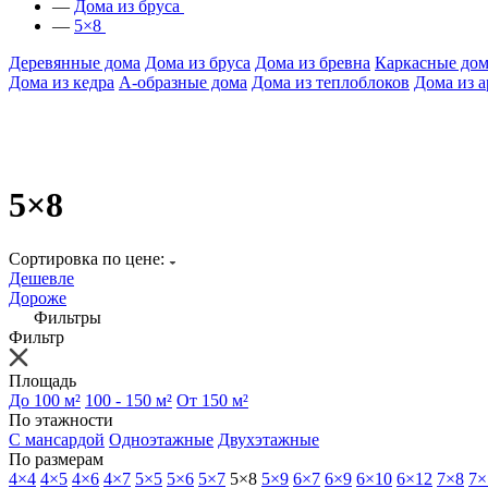
—
Дома из бруса
—
5×8
Деревянные дома
Дома из бруса
Дома из бревна
Каркасные дом
Дома из кедра
А-образные дома
Дома из теплоблоков
Дома из 
5×8
Сортировка по цене:
Дешевле
Дороже
Фильтры
Фильтр
Площадь
До 100 м²
100 - 150 м²
От 150 м²
По этажности
С мансардой
Одноэтажные
Двухэтажные
По размерам
4×4
4×5
4×6
4×7
5×5
5×6
5×7
5×8
5×9
6×7
6×9
6×10
6×12
7×8
7×