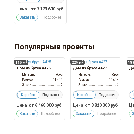
Цена
от
7 173 600
руб.
Заказать
Подробнее
Популярные проекты
2
2
165 м
225 м
183
Дом из бруса А425
Дом из бруса А427
До
Материал
брус
Материал
брус
Размер
14 x 14
Размер
14 x 14
Этажи
2
Этажи
2
Коробка
Под ключ
Коробка
Под ключ
Цена
от
6 468 000
руб.
Цена
от
8 820 000
руб.
Це
Заказать
Подробнее
Заказать
Подробнее
З