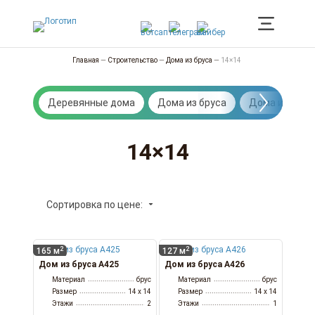
Главная
—
Строительство
—
Дома из бруса
—
14×14
Деревянные дома
Дома из бруса
Дома из брев
14×14
Сортировка по цене:
2
2
165 м
127 м
Дом из бруса А425
Дом из бруса А426
Материал
брус
Материал
брус
Размер
14 x 14
Размер
14 x 14
Этажи
2
Этажи
1