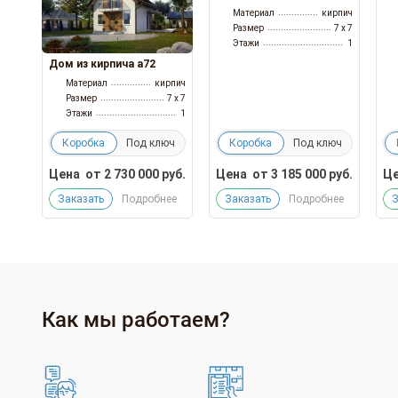
Материал
кирпич
Размер
7 x 7
Этажи
1
Дом из кирпича а72
Материал
кирпич
Размер
7 x 7
Этажи
1
Коробка
Под ключ
Коробка
Под ключ
Цена
от
2 730 000
руб.
Цена
от
3 185 000
руб.
Це
Заказать
Подробнее
Заказать
Подробнее
З
Как мы работаем?