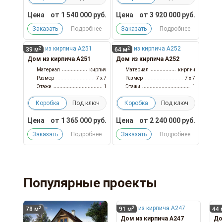
Цена
от
1 540 000
руб.
Цена
от
3 920 000
руб.
Заказать
Подробнее
Заказать
Подробнее
2
2
39 м
64 м
Дом из кирпича А251
Дом из кирпича А252
Материал
кирпич
Материал
кирпич
Размер
7 x 7
Размер
7 x 7
Этажи
1
Этажи
1
Коробка
Под ключ
Коробка
Под ключ
Цена
от
1 365 000
руб.
Цена
от
2 240 000
руб.
Заказать
Подробнее
Заказать
Подробнее
Популярные проекты
2
2
78 м
91 м
44 
Дом из кирпича А247
До