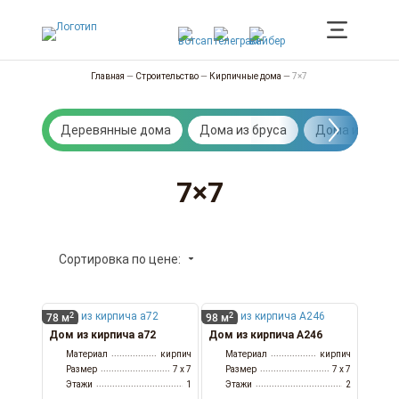
Главная
—
Строительство
—
Кирпичные дома
—
7×7
Деревянные дома
Дома из бруса
Дома из брев
7×7
Сортировка по цене:
2
2
78 м
98 м
Дом из кирпича а72
Дом из кирпича А246
Материал
кирпич
Материал
кирпич
Размер
7 x 7
Размер
7 x 7
Этажи
1
Этажи
2