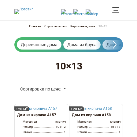
Главная
—
Строительство
—
Кирпичные дома
—
10×13
Деревянные дома
Дома из бруса
Дома из бревн
10×13
Сортировка по цене:
2
2
120 м
120 м
Дом из кирпича А157
Дом из кирпича А158
Материал
кирпич
Материал
кирпич
Размер
10 x 12
Размер
10 x 13
Этажи
1
Этажи
1