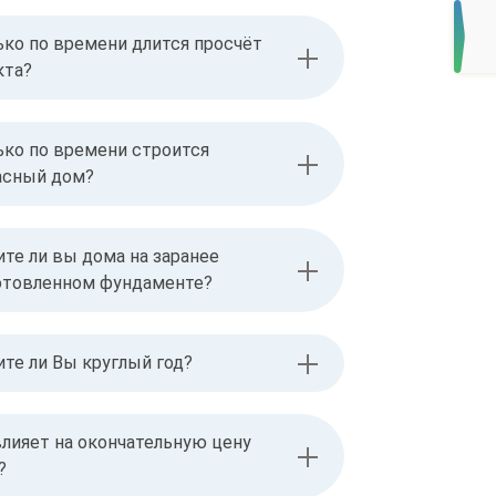
ько по времени длится просчёт
кта?
ько по времени строится
асный дом?
ите ли вы дома на заранее
отовленном фундаменте?
ите ли Вы круглый год?
влияет на окончательную цену
?