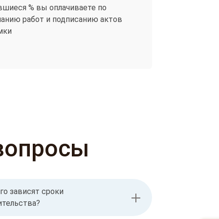
вшиеся % вы оплачиваете по
чанию работ и подписанию актов
мки
вопросы
го зависят сроки
ительства?