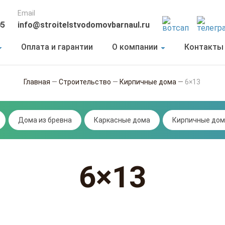
Email
05
info@stroitelstvodomovbarnaul.ru
Оплата и гарантии
О компании
Контакты
Главная
—
Строительство
—
Кирпичные дома
—
6×13
Дома из бревна
Каркасные дома
Кирпичные дом
6×13