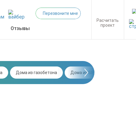
Перезвоните мне
Расчитать
проект
Отзывы
а
Дома из газобетона
Дома из SIP-панелей
Дома