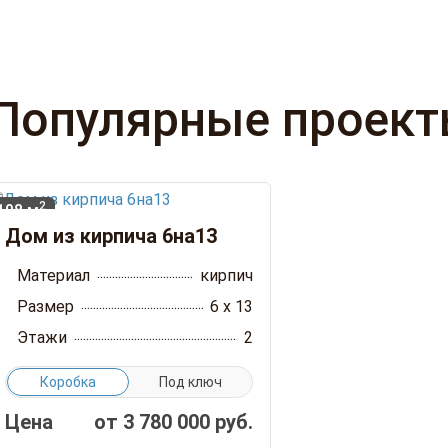
Популярные проек
2
108 м
Дом из кирпича 6на13
Материал
кирпич
Размер
6 x 13
Этажи
2
Коробка
Под ключ
Цена
от
3 780 000
руб.