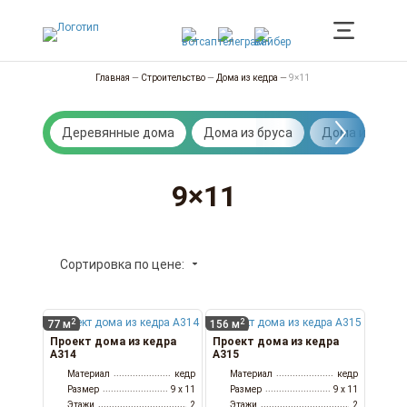
Главная
—
Строительство
—
Дома из кедра
—
9×11
Деревянные дома
Дома из бруса
Дома из брев
9×11
Сортировка по цене:
2
2
77 м
156 м
Проект дома из кедра
Проект дома из кедра
А314
А315
Материал
кедр
Материал
кедр
Размер
9 x 11
Размер
9 x 11
Этажи
2
Этажи
2