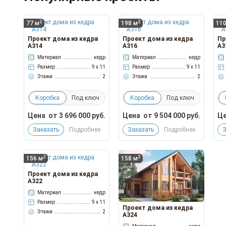
2
2
77 м
198 м
110
Проект дома из кедра
Проект дома из кедра
Пр
А314
А316
А3
Материал
кедр
Материал
кедр
Размер
9 x 11
Размер
9 x 11
Этажи
2
Этажи
2
Коробка
Под ключ
Коробка
Под ключ
Цена
от
3 696 000
руб.
Цена
от
9 504 000
руб.
Це
Заказать
Подробнее
Заказать
Подробнее
З
2
2
156 м
158 м
Проект дома из кедра
А322
Материал
кедр
Размер
9 x 11
Проект дома из кедра
Этажи
2
А324