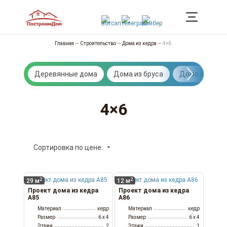
Главная
—
Строительство
—
Дома из кедра
—
4×6
Деревянные дома
Дома из бруса
Дома из брев
4×6
Сортировка по цене:
2
2
29 м
12 м
Проект дома из кедра
Проект дома из кедра
А85
А86
Материал
кедр
Материал
кедр
Размер
6 x 4
Размер
6 x 4
Этажи
2
Этажи
1