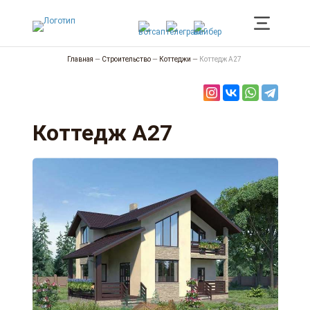
Главная
—
Строительство
—
Коттеджи
—
Коттедж А27
Коттедж А27