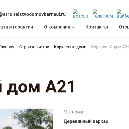
@stroitelstvodomovbarnaul.ru
ата и гарантии
О компании
Контакты
Отз
Главная
—
Строительство
—
Каркасные дома
—
Каркасный дом А2
 дом А21
Материал
Деревянный каркас