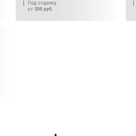
Под отделку
от
300
руб.