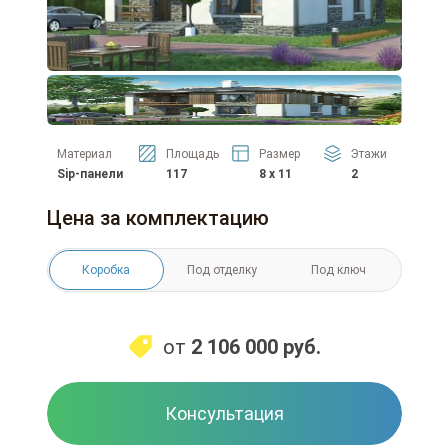
Материал
Площадь
Размер
Этажи
Sip-панели
117
8 x 11
2
Цена за комплектацию
Коробка
Под отделку
Под ключ
от
2 106 000
руб.
Консультация