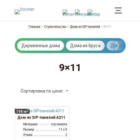
Главная
—
Строительство
—
Дома из SIP-панелей
—
9×11
Деревянные дома
Дома из бруса
Дома из брев
9×11
Сортировка по цене:
2
198 м
Дом из SIP-панелей А211
Материал
sip-панели
Размер
11 x 9
Этажи
2