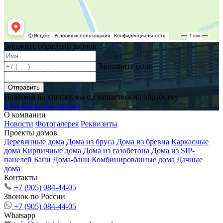
Закажите обратный звонок
Заполните поле
Отправить
Нажимая на кнопку, вы соглашаетесь на обработку
персональных данных
О компании
Новости
Фотогалерея
Реквизиты
Проекты домов
Деревянные дома
Дома из бруса
Дома из бревна
Каркасные
дома
Кирпичные дома
Дома из газобетона
Дома из SIP-
панелей
Бани
Дома-бани
Комбинированные дома
Дачные
дома
Контакты
+7 (905) 084-44-05
Звонок по России
+7 (905) 084-44-05
Whatsapp