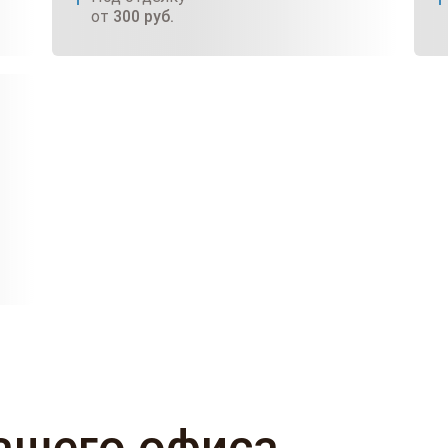
от
300
руб.
ашего офиса