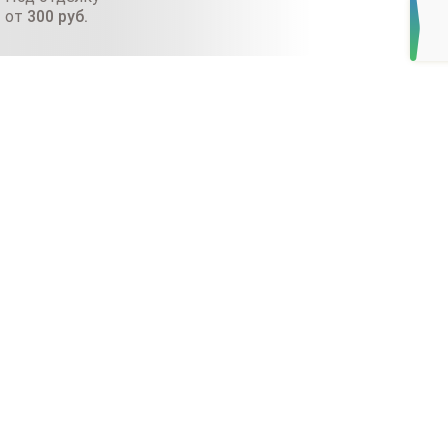
от
300
руб.