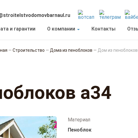
@stroitelstvodomovbarnaul.ru
ата и гарантии
О компании
Контакты
Отз
вная
—
Строительство
—
Дома из пеноблоков
—
Дом из пеноблоков
ноблоков а34
Материал
Пеноблок