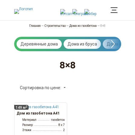
Главная
—
Строительство
—
Дома из газобетона
—
8×8
Деревянные дома
Дома из бруса
Дома из брев
8×8
Сортировка по цене:
2
149 м
Дом из газобетона А41
Материал
газобетон
Размер
8 x 7
Этажи
2