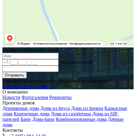
Закажите обратный звонок
Заполните поле
Отправить
Нажимая на кнопку, вы соглашаетесь на обработку
персональных данных
О компании
Новости
Фотогалерея
Реквизиты
Проекты домов
Деревянные дома
Дома из бруса
Дома из бревна
Каркасные
дома
Кирпичные дома
Дома из газобетона
Дома из SIP-
панелей
Бани
Дома-бани
Комбинированные дома
Дачные
дома
Контакты