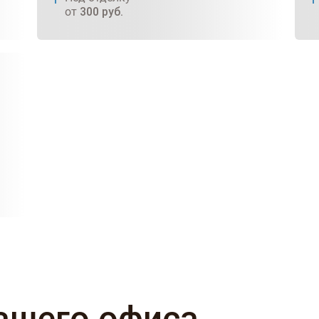
от
300
руб.
ашего офиса