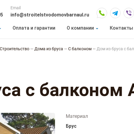
Email
05
info@stroitelstvodomovbarnaul.ru
Оплата и гарантии
О компании
Контакты
Строительство
—
Дома из бруса
—
С балконом
—
Дом из бруса с ба
уса с балконом 
Материал
Брус