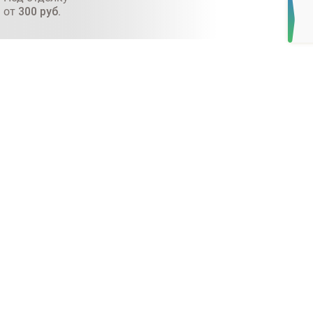
от
300
руб.