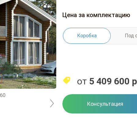
Цена за комплектацию
Коробка
Под 
от
5 409 600
р
Консультация