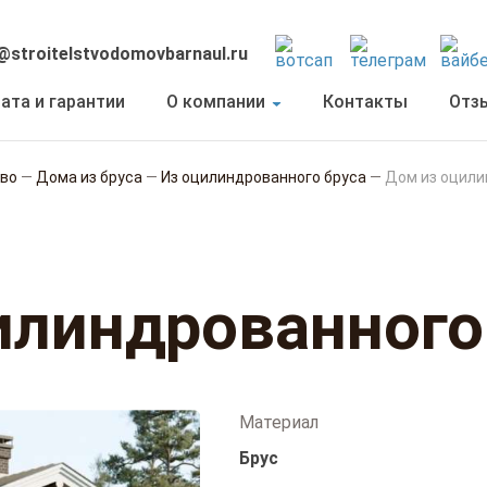
@stroitelstvodomovbarnaul.ru
ата и гарантии
О компании
Контакты
Отз
тво
—
Дома из бруса
—
Из оцилиндрованного бруса
—
Дом из оцили
илиндрованного
Материал
Брус