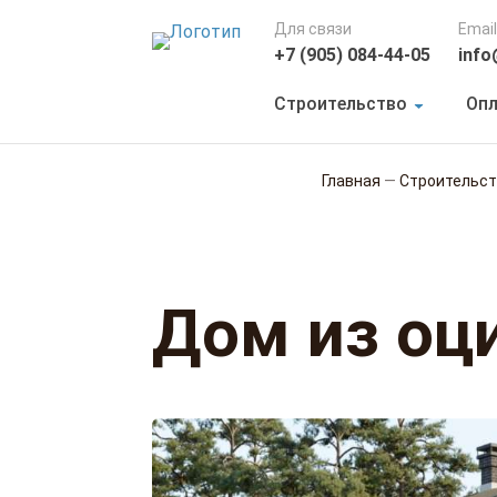
Для связи
Email
+7 (905) 084-44-05
info
Строительство
Опл
Главная
—
Строительс
Дом из оц