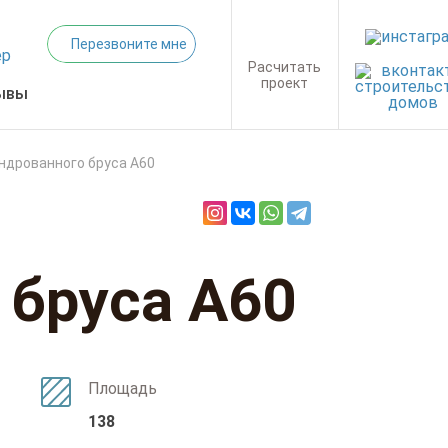
Перезвоните мне
Расчитать
проект
ывы
ндрованного бруса А60
 бруса А60
Площадь
138