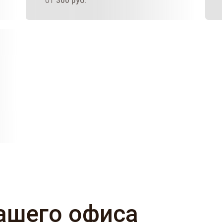
от
300
руб.
ашего офиса