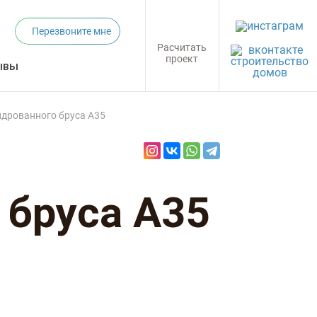
Перезвоните мне
Расчитать
проект
ывы
ндрованного бруса А35
 бруса А35