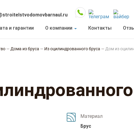
@stroitelstvodomovbarnaul.ru
ата и гарантии
О компании
Контакты
Отз
тво
—
Дома из бруса
—
Из оцилиндрованного бруса
—
Дом из оцили
илиндрованного
Материал
Брус