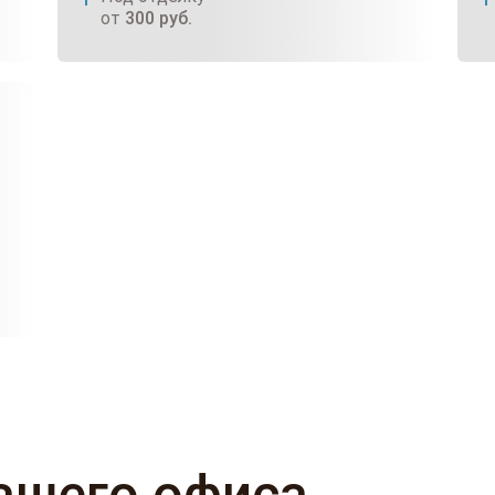
от
300
руб.
ашего офиса