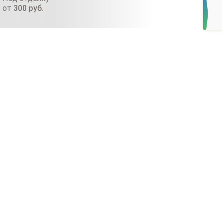
от
300
руб.