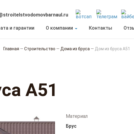
@stroitelstvodomovbarnaul.ru
ата и гарантии
О компании
Контакты
Отз
Главная
—
Строительство
—
Дома из бруса
—
Дом из бруса А51
уса А51
Материал
Брус