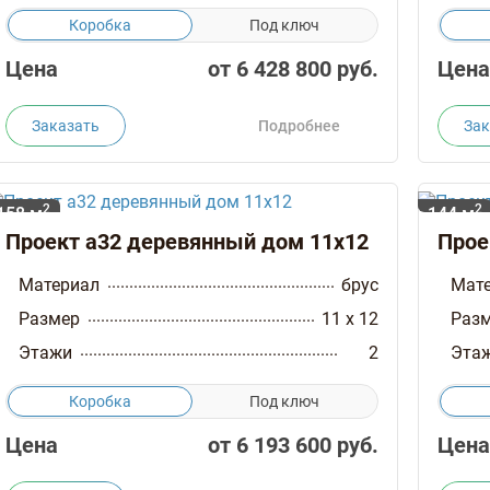
Коробка
Под ключ
Цена
от
6 428 800
руб.
Цена
Заказать
Подробнее
Зак
2
2
158 м
144 м
Проект а32 деревянный дом 11х12
Прое
Материал
брус
Мат
Размер
11 x 12
Раз
Этажи
2
Эта
Коробка
Под ключ
Цена
от
6 193 600
руб.
Цена