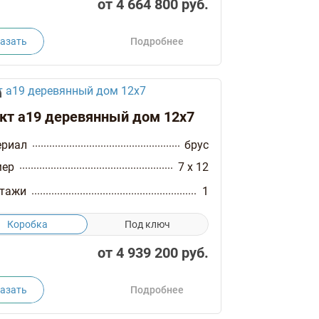
от
4 664 800
руб.
азать
Подробнее
кт а19 деревянный дом 12х7
ериал
брус
мер
7 x 12
тажи
1
Коробка
Под ключ
от
4 939 200
руб.
азать
Подробнее