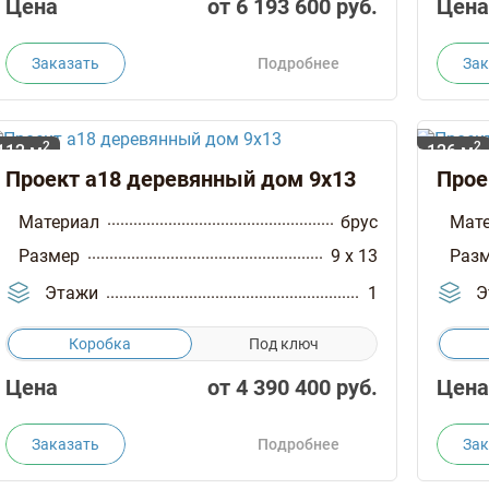
Цена
от
6 193 600
руб.
Цена
Заказать
Подробнее
Зак
2
2
112 м
126 м
Проект а18 деревянный дом 9х13
Прое
Материал
брус
Мат
Размер
9 x 13
Раз
Этажи
1
Э
Коробка
Под ключ
Цена
от
4 390 400
руб.
Цена
Заказать
Подробнее
Зак