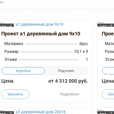
же
2
2
110 м
127 м
Проект а1 деревянный дом 9x10
Прое
Материал
брус
Мат
Размер
10,1 x 9
Раз
Этажи
1
Эта
Коробка
Под ключ
Цена
от
4 312 000
руб.
Цена
Заказать
Подробнее
Зак
2
2