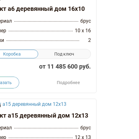
кт а6 деревянный дом 16х10
ериал
брус
мер
10 x 16
жи
2
Коробка
Под ключ
от
11 485 600
руб.
азать
Подробнее
кт а15 деревянный дом 12х13
ериал
брус
мер
12 x 13