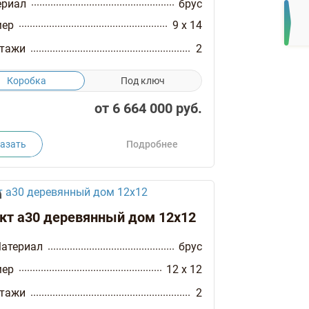
ериал
брус
мер
9 x 14
тажи
2
Коробка
Под ключ
от
6 664 000
руб.
азать
Подробнее
кт а30 деревянный дом 12х12
атериал
брус
мер
12 x 12
тажи
2