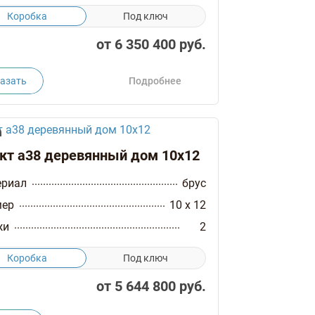
Коробка
Под ключ
от
6 350 400
руб.
азать
Подробнее
кт а38 деревянный дом 10х12
ериал
брус
мер
10 x 12
жи
2
Коробка
Под ключ
от
5 644 800
руб.