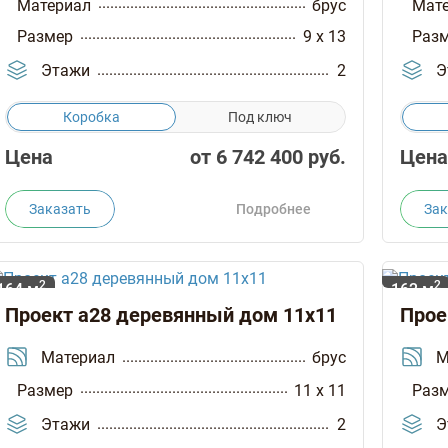
Материал
брус
Мат
Размер
9 x 13
Раз
Этажи
2
Э
Коробка
Под ключ
Цена
от
6 742 400
руб.
Цена
Заказать
Подробнее
Зак
2
2
164 м
162 м
Проект а28 деревянный дом 11х11
Прое
Материал
брус
М
Размер
11 x 11
Раз
Этажи
2
Э