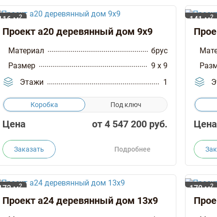
2
2
116 м
141 м
Проект а20 деревянный дом 9х9
Прое
Материал
брус
Мат
Размер
9 x 9
Раз
Этажи
1
Э
Коробка
Под ключ
Цена
от
4 547 200
руб.
Цена
Заказать
Подробнее
Зак
2
2
172 м
170 м
Проект а24 деревянный дом 13х9
Прое