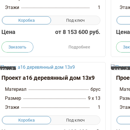
Этажи
1
Эта
Коробка
Под ключ
Цена
от
8 153 600
руб.
Цена
Заказать
Подробнее
Зак
2
2
158 м
119 м
Проект а16 деревянный дом 13х9
Прое
Материал
брус
Мат
Размер
9 x 13
Раз
Этажи
1
Эта
Коробка
Под ключ