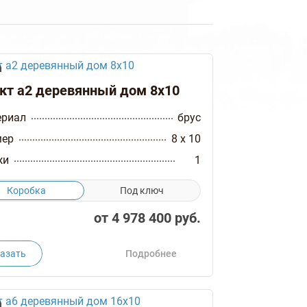
кт а2 деревянный дом 8х10
ериал
брус
мер
8 x 10
жи
1
Коробка
Под ключ
от
4 978 400
руб.
азать
Подробнее