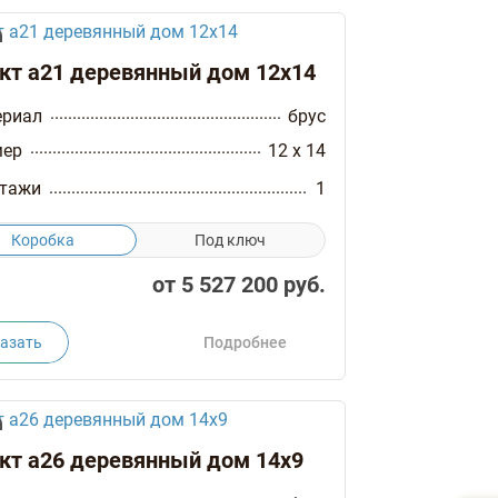
кт а21 деревянный дом 12х14
ериал
брус
мер
12 x 14
тажи
1
Коробка
Под ключ
от
5 527 200
руб.
азать
Подробнее
кт а26 деревянный дом 14х9