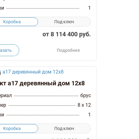
жи
1
Коробка
Под ключ
от
8 114 400
руб.
азать
Подробнее
кт а17 деревянный дом 12х8
ериал
брус
мер
8 x 12
жи
1
Коробка
Под ключ