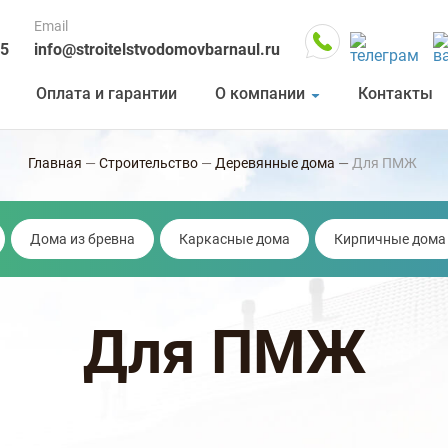
Email
05
info@stroitelstvodomovbarnaul.ru
Оплата и гарантии
О компании
Контакты
Главная
—
Строительство
—
Деревянные дома
—
Для ПМЖ
Дома из бревна
Каркасные дома
Кирпичные дома
Для ПМЖ