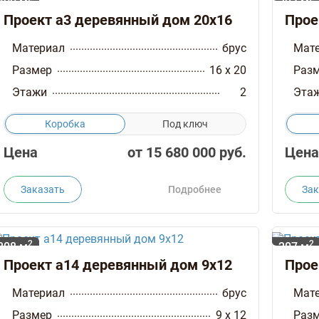
400 м
293 м
Проект а3 деревянный дом 20х16
Прое
Материал
брус
Мат
Размер
16 x 20
Раз
Этажи
2
Эта
Коробка
Под ключ
Цена
от
15 680 000
руб.
Цена
Заказать
Подробнее
Зак
2
2
208 м
207 м
Проект а14 деревянный дом 9х12
Прое
Материал
брус
Мат
Размер
9 x 12
Раз