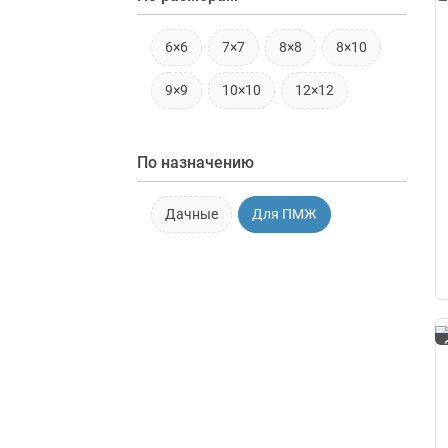
6×6
7×7
8×8
8×10
9×9
10×10
12×12
По назначению
Дачные
Для ПМЖ