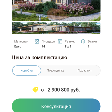
Материал
Площадь
Размер
Этажи
Брус
74
8 x 9
1
Цена за комплектацию
Коробка
Под отделку
Под ключ
от
2 900 800
руб.
Консультация