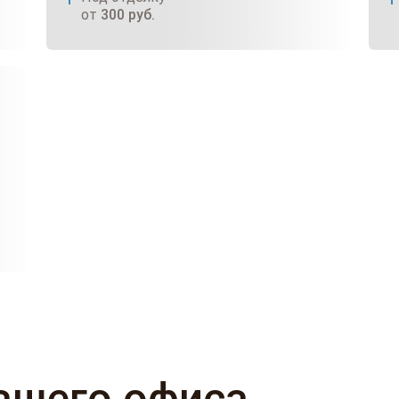
от
300
руб.
ашего офиса