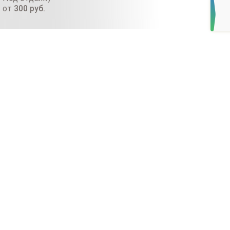
от
300
руб.