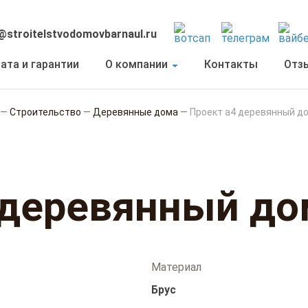
@stroitelstvodomovbarnaul.ru
ата и гарантии
О компании
Контакты
Отз
—
Строительство
—
Деревянные дома
—
Проект а4 деревянный д
 деревянный до
Материал
Брус