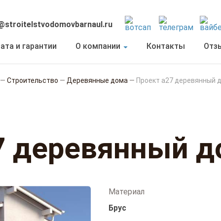
@stroitelstvodomovbarnaul.ru
ата и гарантии
О компании
Контакты
Отз
—
Строительство
—
Деревянные дома
—
Проект а27 деревянный 
7 деревянный д
Материал
Брус