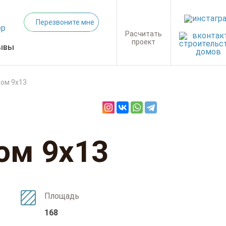
Перезвоните мне
Расчитать
проект
ывы
дом 9х13
ом 9х13
Площадь
168