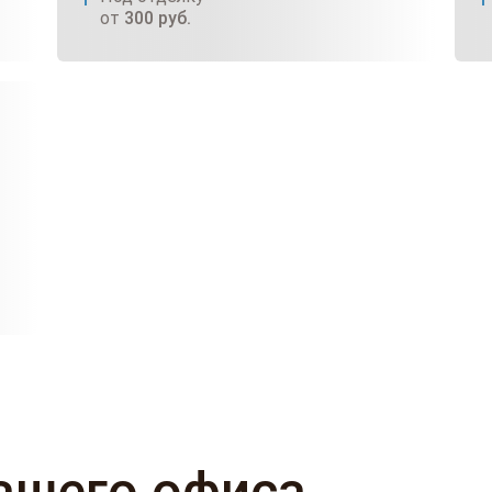
от
300
руб.
ашего офиса