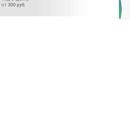
от
300
руб.