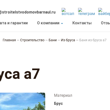
@stroitelstvodomovbarnaul.ru
ата и гарантии
О компании
Контакты
Отз
Главная
—
Строительство
—
Бани
—
Из бруса
—
Баня из бруса а7
уса а7
Материал
Брус