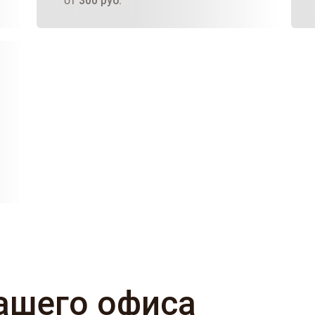
от
300
руб.
ашего офиса