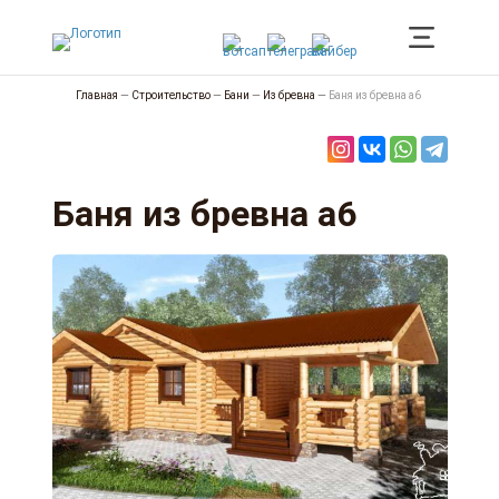
Главная
—
Строительство
—
Бани
—
Из бревна
—
Баня из бревна а6
Баня из бревна а6